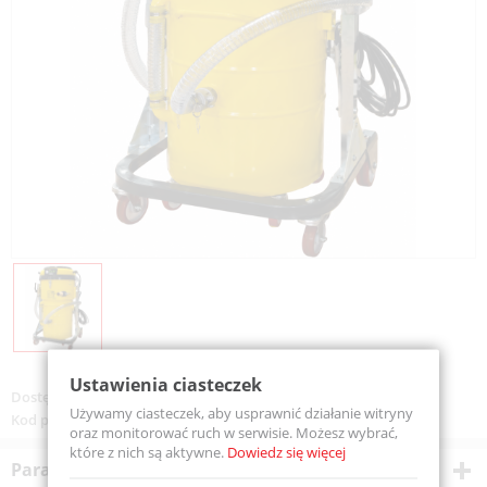
Ustawienia ciasteczek
Dostępność:
Na zamówienie
Używamy ciasteczek, aby usprawnić działanie witryny
Kod produktu:
MEKA100MP-001
oraz monitorować ruch w serwisie. Możesz wybrać,
które z nich są aktywne.
Dowiedz się więcej
Parametry techniczne