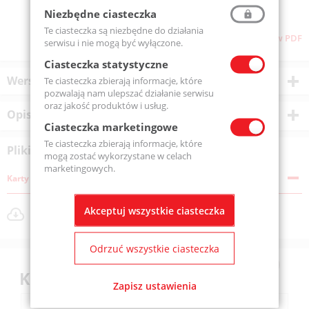
Niezbędne ciasteczka
Te ciasteczka są niezbędne do działania
Pliki do pobrania
Pobierz stronę w PDF
serwisu i nie mogą być wyłączone.
Ciasteczka statystyczne
Wersje produktu
Te ciasteczka zbierają informacje, które
pozwalają nam ulepszać działanie serwisu
oraz jakość produktów i usług.
Opis produktu
Ciasteczka marketingowe
Te ciasteczka zbierają informacje, które
Pliki do pobrania
mogą zostać wykorzystane w celach
marketingowych.
Karty katalogowe
MEKA 100 MPI.pdf
Akceptuj wszystkie ciasteczka
Rozmiar pliku: 555 KB
Odrzuć wszystkie ciasteczka
Klienci kupili również
Zapisz ustawienia