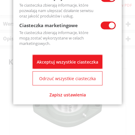
Te ciasteczka zbierają informacje, które
Pobierz stronę w PDF
pozwalają nam ulepszać działanie serwisu
oraz jakość produktów i usług.
Wersje produktu
Ciasteczka marketingowe
Te ciasteczka zbierają informacje, które
mogą zostać wykorzystane w celach
Opis produktu
marketingowych.
Klienci kupili również
Akceptuj wszystkie ciasteczka
Odrzuć wszystkie ciasteczka
Zapisz ustawienia