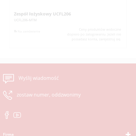
Zespół łożyskowy UCFL206
Z
UCFL206-MTM
UC
Ceny produktów widoczne
Na zamówienie
dopiero po zalogowaniu. Jeżeli nie
posiadasz konta, zarejestruj się.
Wyślij wiadomość
zostaw numer, oddzwonimy
Firma