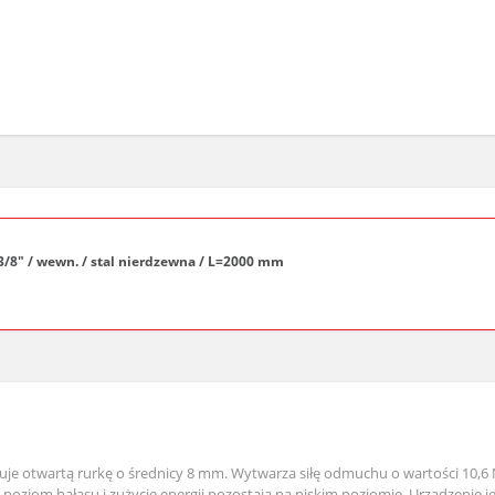
G3/8" / wewn. / stal nierdzewna / L=2000 mm
je otwartą rurkę o średnicy 8 mm. Wytwarza siłę odmuchu o wartości 10,6 N
poziom hałasu i zużycie energii pozostają na niskim poziomie. Urządzenie 