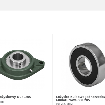
łożyskowy UCFL205
Łożysko Kulkowe Jednorzędo
Miniaturowe 608 2RS
MTM
608-2RS-MTM