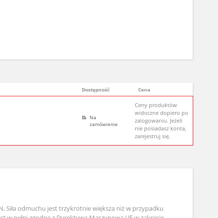
Dostępność
Cena
Ceny produktów
widoczne dopiero po
Na
zalogowaniu. Jeżeli
zamówienie
nie posiadasz konta,
zarejestruj się.
. Siła odmuchu jest trzykrotnie większa niż w przypadku
jest w pełni zgodne z Dyrektywą Maszynową UE w zakresie