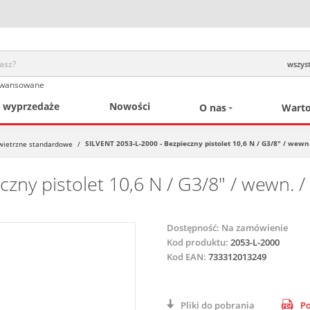
wszyst
awansowane
/ wyprzedaże
Nowości
O nas
Warto
SILVENT 2053-L-2000 - Bezpieczny pistolet 10,6 N / G3/8" / wew
owietrzne standardowe
/
zny pistolet 10,6 N / G3/8" / wewn. 
Dostępność:
Na zamówienie
Kod produktu:
2053-L-2000
Kod EAN:
733312013249
Pliki do pobrania
Po