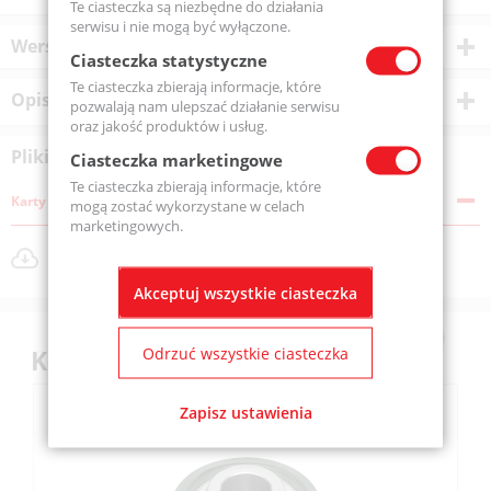
Te ciasteczka są niezbędne do działania
serwisu i nie mogą być wyłączone.
Wersje produktu
Ciasteczka statystyczne
Te ciasteczka zbierają informacje, które
Opis produktu
pozwalają nam ulepszać działanie serwisu
oraz jakość produktów i usług.
Pliki do pobrania
Ciasteczka marketingowe
Te ciasteczka zbierają informacje, które
Karty katalogowe
mogą zostać wykorzystane w celach
marketingowych.
Silvent 501 L.pdf
Rozmiar pliku: 509 KB
Akceptuj wszystkie ciasteczka
Odrzuć wszystkie ciasteczka
Klienci kupili również
Zapisz ustawienia