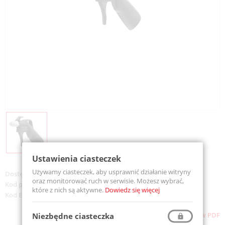
Ustawienia ciasteczek
Używamy ciasteczek, aby usprawnić działanie witryny
Dostępność:
Dostępny
oraz monitorować ruch w serwisie. Możesz wybrać,
Kod produktu:
501-L
które z nich są aktywne.
Dowiedz się więcej
Kod EAN:
733312006067
Pliki do pobrania
Pobierz stronę w PDF
Niezbędne ciasteczka