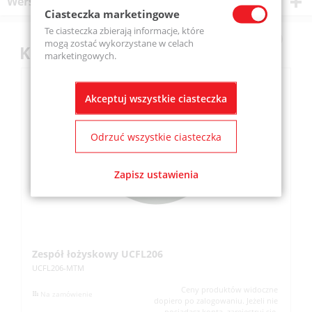
Wersje produktu
Ciasteczka marketingowe
Te ciasteczka zbierają informacje, które
mogą zostać wykorzystane w celach
Klienci kupili również
marketingowych.
Akceptuj wszystkie ciasteczka
Odrzuć wszystkie ciasteczka
Zapisz ustawienia
Zespół łożyskowy UCFL206
Z
UCFL206-MTM
UC
Ceny produktów widoczne
Na zamówienie
dopiero po zalogowaniu. Jeżeli nie
posiadasz konta, zarejestruj się.