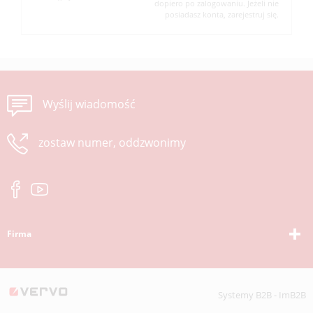
dopiero po zalogowaniu. Jeżeli nie
posiadasz konta, zarejestruj się.
Wyślij wiadomość
zostaw numer, oddzwonimy
Firma
Systemy B2B - ImB2B