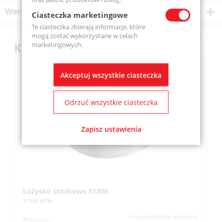
Wersje produktu
Ciasteczka marketingowe
Te ciasteczka zbierają informacje, które
mogą zostać wykorzystane w celach
marketingowych.
Klienci kupili również
Akceptuj wszystkie ciasteczka
Odrzuć wszystkie ciasteczka
Zapisz ustawienia
Łożysko stożkowe 31308
Kr
31308-MTM
SB
Ceny produktów widoczne
Dostępny