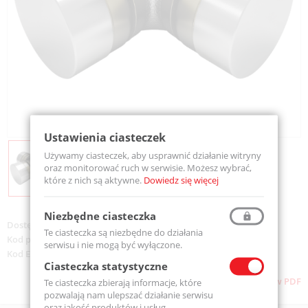
Ustawienia ciasteczek
Używamy ciasteczek, aby usprawnić działanie witryny
oraz monitorować ruch w serwisie. Możesz wybrać,
które z nich są aktywne.
Dowiedz się więcej
Niezbędne ciasteczka
Dostępność:
Na zamówienie
Te ciasteczka są niezbędne do działania
Kod produktu:
SB.CA 38105,6-MTM
serwisu i nie mogą być wyłączone.
Kod EAN:
5907772146996
Ciasteczka statystyczne
Pobierz stronę w PDF
Te ciasteczka zbierają informacje, które
pozwalają nam ulepszać działanie serwisu
oraz jakość produktów i usług.