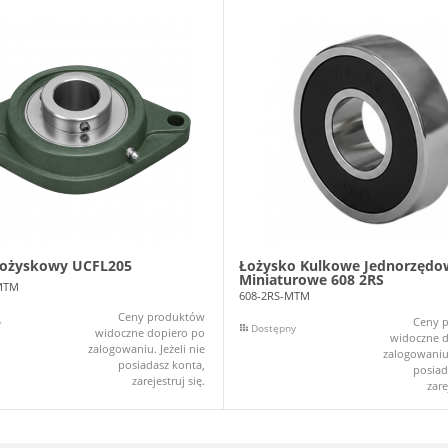
łożyskowy UCFL205
Łożysko Kulkowe Jednorzędo
Miniaturowe 608 2RS
MTM
608-2RS-MTM
Ceny produktów
Ceny 
y
Dostępny
widoczne dopiero po
widoczne d
zalogowaniu. Jeżeli nie
zalogowaniu.
posiadasz konta,
posiad
zarejestruj się.
zare