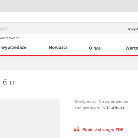
wszyst
awansowane
/ wyprzedaże
Nowości
O nas
Warto
= 6 m
Dostępność:
Na zamówienie
Kod produktu:
STPI-076-60
Pobierz stronę w PDF