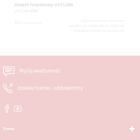
Zespół łożyskowy UCFL206
Z
UCFL206-MTM
UC
Ceny produktów widoczne
Na zamówienie
dopiero po zalogowaniu. Jeżeli nie
posiadasz konta, zarejestruj się.
Wyślij wiadomość
zostaw numer, oddzwonimy
Firma