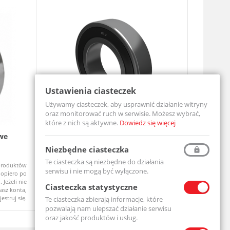
Ustawienia ciasteczek
Używamy ciasteczek, aby usprawnić działanie witryny
oraz monitorować ruch w serwisie. Możesz wybrać,
które z nich są aktywne.
Dowiedz się więcej
we
Łożysko Kulkowe Jednorzędowe 6204
Zespół ł
2RS
UCF206-MT
Niezbędne ciasteczka
6204-2RS-MTM
Te ciasteczka są niezbędne do działania
produktów
Ceny produktów
Na zamówi
Dostępny
serwisu i nie mogą być wyłączone.
opiero po
widoczne dopiero po
 Jeżeli nie
zalogowaniu. Jeżeli nie
Ciasteczka statystyczne
asz konta,
posiadasz konta,
jestruj się.
zarejestruj się.
Te ciasteczka zbierają informacje, które
pozwalają nam ulepszać działanie serwisu
oraz jakość produktów i usług.