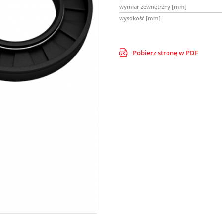
wymiar zewnętrzny [mm]
wysokość [mm]
Pobierz stronę w PDF