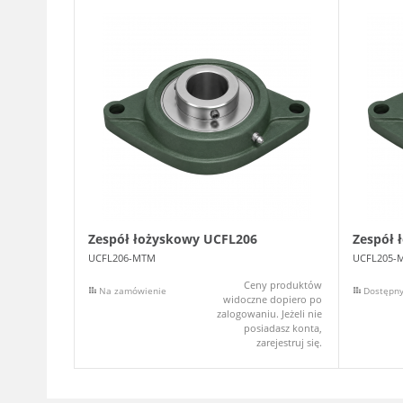
Zespół łożyskowy UCFL206
Zespół 
UCFL206-MTM
UCFL205-
Ceny produktów
Na zamówienie
Dostępn
widoczne dopiero po
zalogowaniu. Jeżeli nie
posiadasz konta,
zarejestruj się.