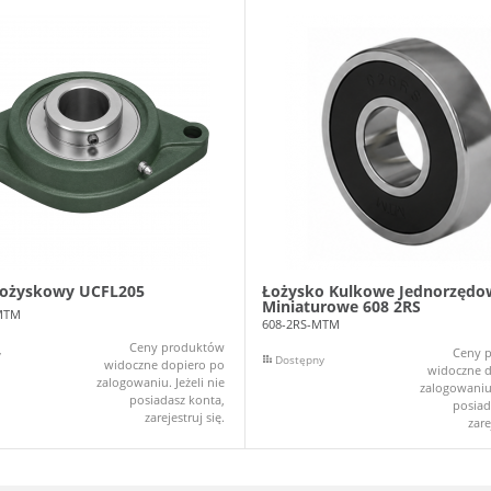
łożyskowy UCFL205
Łożysko Kulkowe Jednorzędo
Miniaturowe 608 2RS
MTM
608-2RS-MTM
Ceny produktów
Ceny 
y
Dostępny
widoczne dopiero po
widoczne d
zalogowaniu. Jeżeli nie
zalogowaniu.
posiadasz konta,
posiad
zarejestruj się.
zare