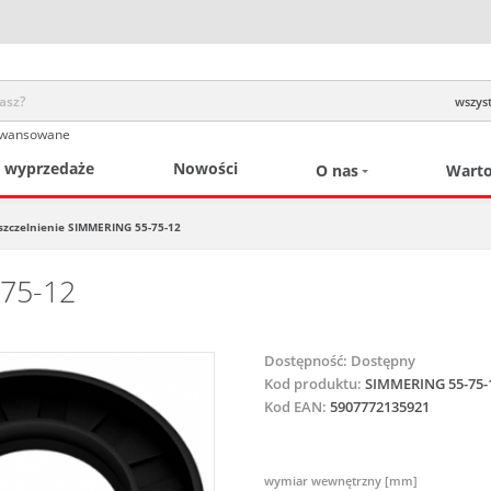
wszyst
awansowane
/ wyprzedaże
Nowości
O nas
Warto
szczelnienie SIMMERING 55-75-12
-75-12
Dostępność:
Dostępny
Kod produktu:
SIMMERING 55-75
Kod EAN:
5907772135921
wymiar wewnętrzny [mm]