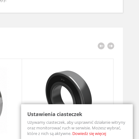
Ustawienia ciasteczek
Używamy ciasteczek, aby usprawnić działanie witryny
oraz monitorować ruch w serwisie. Możesz wybrać,
które z nich są aktywne.
Dowiedz się więcej