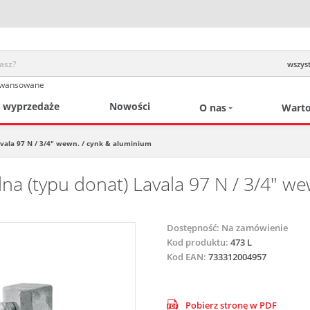
wszyst
awansowane
/ wyprzedaże
Nowości
O nas
Warto
Lavala 97 N / 3/4" wewn. / cynk & aluminium
lna (typu donat) Lavala 97 N / 3/4" w
Dostępność:
Na zamówienie
Kod produktu:
473 L
Kod EAN:
733312004957
Pobierz stronę w PDF