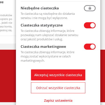
we
Łożysko Kulkowe Jednorzędowe 6204
Zespół ł
2RS
UCF206-MT
Niezbędne ciasteczka
6204-2RS-MTM
Te ciasteczka są niezbędne do działania
produktów
Ceny produktów
Na zamówi
Dostępny
serwisu i nie mogą być wyłączone.
opiero po
widoczne dopiero po
 Jeżeli nie
zalogowaniu. Jeżeli nie
Ciasteczka statystyczne
asz konta,
posiadasz konta,
jestruj się.
zarejestruj się.
Te ciasteczka zbierają informacje, które
pozwalają nam ulepszać działanie serwisu
oraz jakość produktów i usług.
Ciasteczka marketingowe
Te ciasteczka zbierają informacje, które
mogą zostać wykorzystane w celach
Firma
marketingowych.
Polityka prywatności
Klauzula informacyjna - formularz
kontaktowy
Akceptuj wszystkie ciasteczka
REGULAMIN SKLEPU ON-LINE wraz z RODO
Odrzuć wszystkie ciasteczka
Zapisz ustawienia