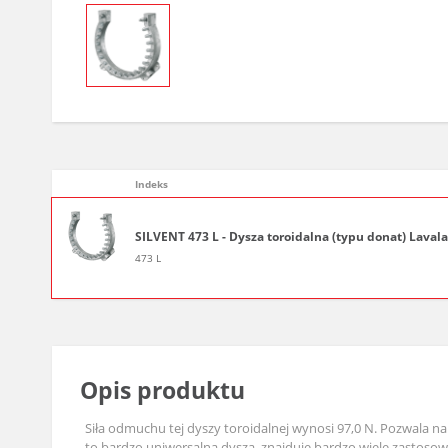
Indeks
SILVENT 473 L - Dysza toroidalna (typu donat) Laval
473 L
Opis produktu
Siła odmuchu tej dyszy toroidalnej wynosi 97,0 N. Pozwala na 
to bardzo uniwersalna dysza, znajduje bardzo wiele zastosowań