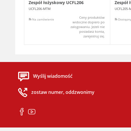
Zespół łożyskowy UCFL206
Zespół 
UCFL206-MTM
UCFL205-
Ceny produktów
Na zamówienie
Dostępn
widoczne dopiero po
zalogowaniu. Jeżeli nie
posiadasz konta,
zarejestruj się.
Wyślij wiadomość
zostaw numer, oddzwonimy