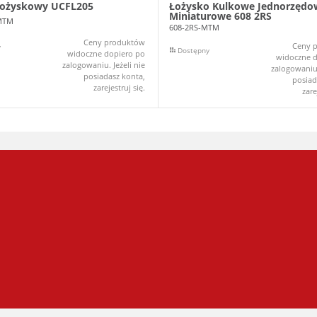
łożyskowy UCFL205
Łożysko Kulkowe Jednorzędo
Miniaturowe 608 2RS
MTM
608-2RS-MTM
Ceny produktów
Ceny 
y
Dostępny
widoczne dopiero po
widoczne d
zalogowaniu. Jeżeli nie
zalogowaniu.
posiadasz konta,
posiad
zarejestruj się.
zare