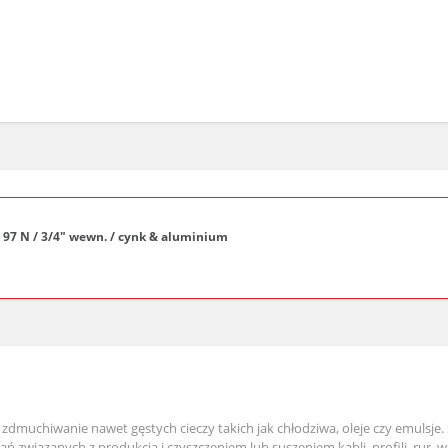
a 97 N / 3/4" wewn. / cynk & aluminium
zdmuchiwanie nawet gęstych cieczy takich jak chłodziwa, oleje czy emulsje. S
 związanych z produkcją i czyszczeniem lub suszeniem kabli, profili, rur, w