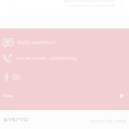
dopiero po zalogowaniu. Jeżeli nie
posiadasz konta, zarejestruj się.
Wyślij wiadomość
zostaw numer, oddzwonimy
Firma
Systemy B2B - ImB2B