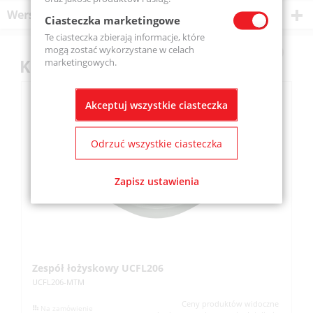
Wersje produktu
Ciasteczka marketingowe
Te ciasteczka zbierają informacje, które
mogą zostać wykorzystane w celach
Klienci kupili również
marketingowych.
Akceptuj wszystkie ciasteczka
Odrzuć wszystkie ciasteczka
Zapisz ustawienia
Zespół łożyskowy UCFL206
Z
UCFL206-MTM
UC
Ceny produktów widoczne
Na zamówienie