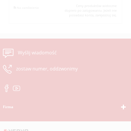
Ceny produktów widoczne
Na zamówienie
dopiero po zalogowaniu. Jeżeli nie
posiadasz konta, zarejestruj się.
Wyślij wiadomość
zostaw numer, oddzwonimy
Firma