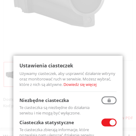
Ustawienia ciasteczek
Używamy ciasteczek, aby usprawnić działanie witryny
oraz monitorować ruch w serwisie. Możesz wybrać,
które z nich są aktywne.
Dowiedz się więcej
Dostępność:
Na zamówienie
Niezbędne ciasteczka
Kod produktu:
0530 0109
Te ciasteczka są niezbędne do działania
serwisu i nie mogą być wyłączone.
Pobierz stronę w PDF
Ciasteczka statystyczne
Te ciasteczka zbierają informacje, które
pozwalają nam ulepszać działanie serwisu