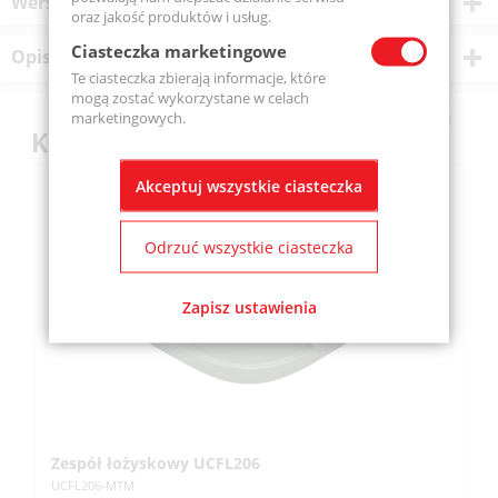
Wersje produktu
oraz jakość produktów i usług.
Ciasteczka marketingowe
Opis produktu
Te ciasteczka zbierają informacje, które
mogą zostać wykorzystane w celach
marketingowych.
Klienci kupili również
Akceptuj wszystkie ciasteczka
Odrzuć wszystkie ciasteczka
Zapisz ustawienia
Zespół łożyskowy UCFL206
Z
UCFL206-MTM
UC