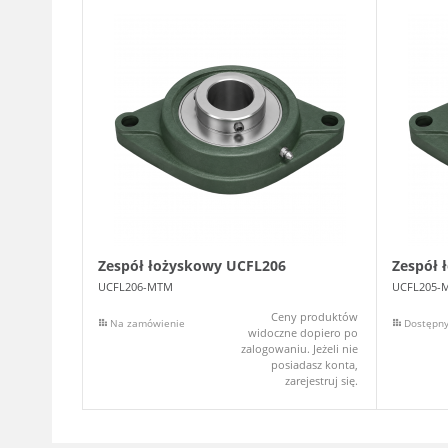
Zespół łożyskowy UCFL206
Zespół 
UCFL206-MTM
UCFL205-
Ceny produktów
Na zamówienie
Dostępn
widoczne dopiero po
zalogowaniu. Jeżeli nie
posiadasz konta,
zarejestruj się.