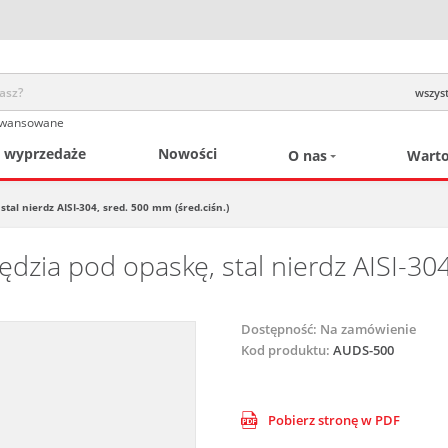
wszyst
awansowane
/ wyprzedaże
Nowości
O nas
Warto
al nierdz AISI-304, sred. 500 mm (śred.ciśn.)
ia pod opaskę, stal nierdz AISI-304,
Dostępność:
Na zamówienie
Kod produktu:
AUDS-500
Pobierz stronę w PDF