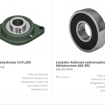
łożyskowy UCFL205
Łożysko Kulkowe Jednorzędo
Miniaturowe 608 2RS
MTM
608-2RS-MTM
Ceny produktów
Ceny 
y
Dostępny
widoczne dopiero po
widoczne d
zalogowaniu. Jeżeli nie
zalogowaniu.
posiadasz konta,
posiad
zarejestruj się.
zare