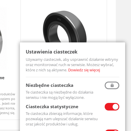
Ustawienia ciasteczek
Używamy ciasteczek, aby usprawnić działanie witryny
oraz monitorować ruch w serwisie. Możesz wybrać,
które z nich są aktywne.
Dowiedz się więcej
we
Łożysko Kulkowe Jednorzędowe 6204
Zespół ł
2RS
UCF206-MT
Niezbędne ciasteczka
6204-2RS-MTM
Te ciasteczka są niezbędne do działania
produktów
Ceny produktów
Na zamówi
Dostępny
serwisu i nie mogą być wyłączone.
opiero po
widoczne dopiero po
 Jeżeli nie
zalogowaniu. Jeżeli nie
Ciasteczka statystyczne
asz konta,
posiadasz konta,
jestruj się.
zarejestruj się.
Te ciasteczka zbierają informacje, które
pozwalają nam ulepszać działanie serwisu
oraz jakość produktów i usług.