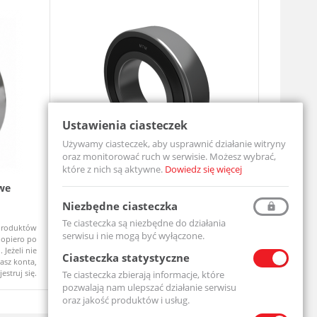
Ustawienia ciasteczek
Używamy ciasteczek, aby usprawnić działanie witryny
oraz monitorować ruch w serwisie. Możesz wybrać,
które z nich są aktywne.
Dowiedz się więcej
we
Łożysko Kulkowe Jednorzędowe 6204
Zespół ł
2RS
UCF206-MT
Niezbędne ciasteczka
6204-2RS-MTM
Te ciasteczka są niezbędne do działania
produktów
Ceny produktów
Na zamówi
Dostępny
serwisu i nie mogą być wyłączone.
opiero po
widoczne dopiero po
 Jeżeli nie
zalogowaniu. Jeżeli nie
Ciasteczka statystyczne
asz konta,
posiadasz konta,
jestruj się.
zarejestruj się.
Te ciasteczka zbierają informacje, które
pozwalają nam ulepszać działanie serwisu
oraz jakość produktów i usług.