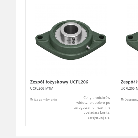
Zespół łożyskowy UCFL206
Zespół 
UCFL206-MTM
UCFL205-
Ceny produktów
Na zamówienie
Dostępn
widoczne dopiero po
zalogowaniu. Jeżeli nie
posiadasz konta,
zarejestruj się.