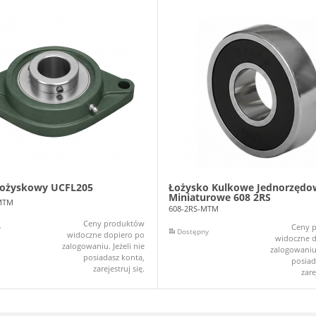
łożyskowy UCFL205
Łożysko Kulkowe Jednorzędo
Miniaturowe 608 2RS
MTM
608-2RS-MTM
Ceny produktów
Ceny 
y
Dostępny
widoczne dopiero po
widoczne d
zalogowaniu. Jeżeli nie
zalogowaniu.
posiadasz konta,
posiad
zarejestruj się.
zare