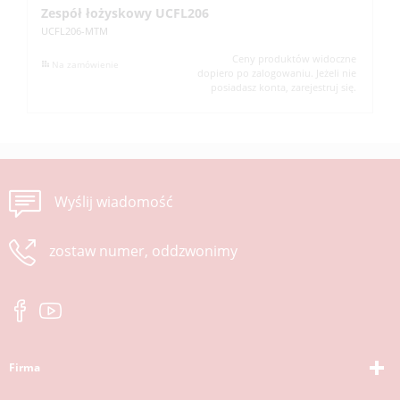
Zespół łożyskowy UCFL206
Z
UCFL206-MTM
UC
Ceny produktów widoczne
Na zamówienie
dopiero po zalogowaniu. Jeżeli nie
posiadasz konta, zarejestruj się.
Wyślij wiadomość
zostaw numer, oddzwonimy
Firma