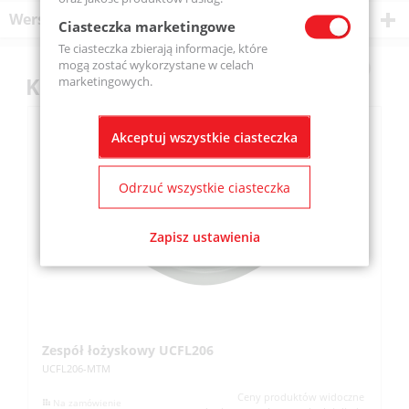
Wersje produktu
Ciasteczka marketingowe
Te ciasteczka zbierają informacje, które
mogą zostać wykorzystane w celach
Klienci kupili również
marketingowych.
Akceptuj wszystkie ciasteczka
Odrzuć wszystkie ciasteczka
Zapisz ustawienia
Zespół łożyskowy UCFL206
Z
UCFL206-MTM
UC
Ceny produktów widoczne
Na zamówienie