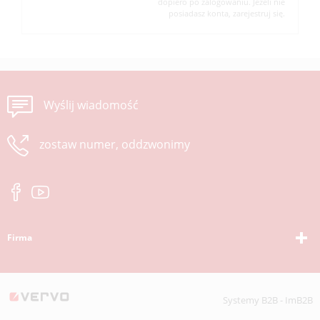
dopiero po zalogowaniu. Jeżeli nie
posiadasz konta, zarejestruj się.
Wyślij wiadomość
zostaw numer, oddzwonimy
Firma
Systemy B2B - ImB2B