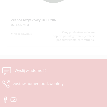
Zespół łożyskowy UCFL206
Z
UCFL206-MTM
UC
Ceny produktów widoczne
Na zamówienie
dopiero po zalogowaniu. Jeżeli nie
posiadasz konta, zarejestruj się.
Wyślij wiadomość
zostaw numer, oddzwonimy