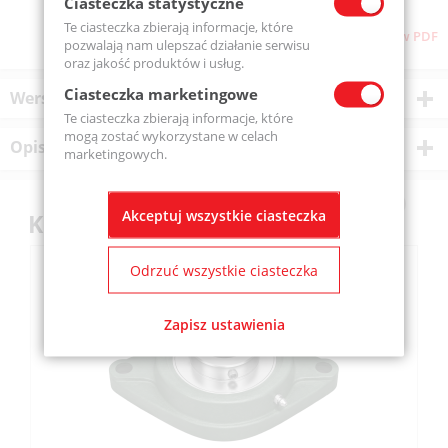
Ciasteczka statystyczne
Te ciasteczka zbierają informacje, które
Pobierz stronę w PDF
pozwalają nam ulepszać działanie serwisu
oraz jakość produktów i usług.
Ciasteczka marketingowe
Wersje produktu
Te ciasteczka zbierają informacje, które
mogą zostać wykorzystane w celach
Opis produktu
marketingowych.
Akceptuj wszystkie ciasteczka
Klienci kupili również
Odrzuć wszystkie ciasteczka
Zapisz ustawienia