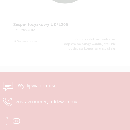
Zespół łożyskowy UCFL206
Z
UCFL206-MTM
UC
Ceny produktów widoczne
Na zamówienie
dopiero po zalogowaniu. Jeżeli nie
posiadasz konta, zarejestruj się.
Wyślij wiadomość
zostaw numer, oddzwonimy