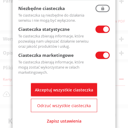
Parametry techniczne
Niezbędne ciasteczka
Te ciasteczka są niezbędne do działania
serwisu i nie mogą być wyłączone.
Pliki do pobrania
Pobierz stronę w PDF
Ciasteczka statystyczne
Te ciasteczka zbierają informacje, które
Wersje produktu
pozwalają nam ulepszać działanie serwisu
oraz jakość produktów i usług.
Opis produktu
Ciasteczka marketingowe
Te ciasteczka zbierają informacje, które
mogą zostać wykorzystane w celach
Pliki do pobrania
marketingowych.
Karty katalogowe
Akceptuj wszystkie ciasteczka
VGLX601225STMX.pdf
Rozmiar pliku: 597 KB
Odrzuć wszystkie ciasteczka
Klienci kupili również
Zapisz ustawienia