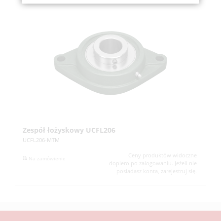
Zespół łożyskowy UCFL206
Z
UCFL206-MTM
UC
Ceny produktów widoczne
Na zamówienie
dopiero po zalogowaniu. Jeżeli nie
posiadasz konta, zarejestruj się.