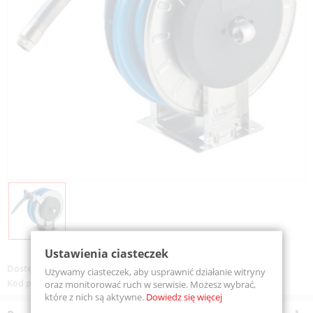
Ustawienia ciasteczek
Dostępność:
Na zamówienie
Używamy ciasteczek, aby usprawnić działanie witryny
Kod produktu:
VGLX601225STMX
oraz monitorować ruch w serwisie. Możesz wybrać,
które z nich są aktywne.
Dowiedz się więcej