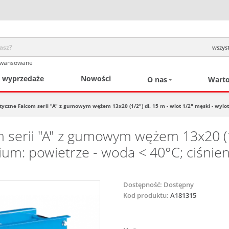
wszyst
awansowane
/ wyprzedaże
Nowości
O nas
Warto
yczne Faicom serii "A" z gumowym wężem 13x20 (1/2") dł. 15 m - wlot 1/2" męski - wylot 
serii "A" z gumowym wężem 13x20 (1/2
ium: powietrze - woda < 40°C; ciśnien
Dostępność:
Dostępny
Kod produktu:
A181315