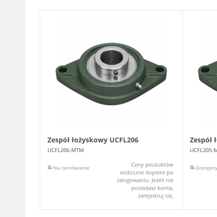
Zespół łożyskowy UCFL206
Zespół 
UCFL206-MTM
UCFL205-
Ceny produktów
Na zamówienie
Dostępn
widoczne dopiero po
zalogowaniu. Jeżeli nie
posiadasz konta,
zarejestruj się.