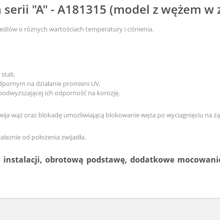
serii "A" - A181315 (model z wężem w 
ediów o różnych wartościach temperatury i ciśnienia.
tali,
pornym na działanie promieni UV,
odwyższającej ich odporność na korozję.
wija wąż oraz blokadę umożliwiającą blokowanie węża po wyciagnięciu na ż
eżnie od położenia zwijadła.
o instalacji, obrotową podstawę, dodatkowe mocowanie