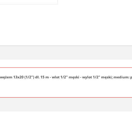
żem 13x20 (1/2") dł. 15 m - wlot 1/2" męski - wylot 1/2" męski; medium: p