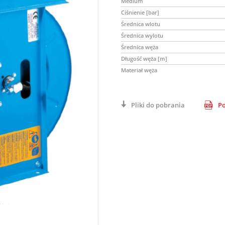
Medium
Ciśnienie [bar]
Średnica wlotu
Średnica wylotu
Średnica węża
Długość węża [m]
Materiał węża
Pliki do pobrania
Po