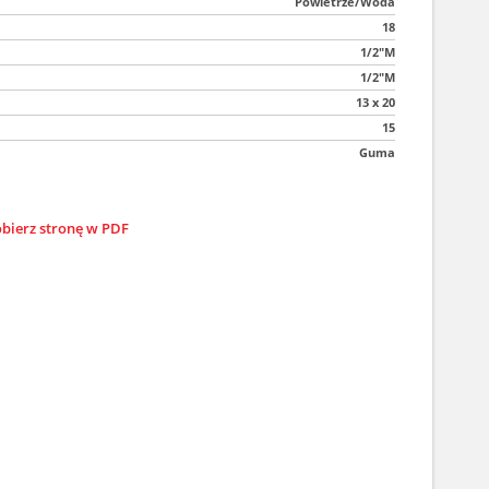
Powietrze/Woda
18
1/2"M
1/2"M
13 x 20
15
Guma
bierz stronę w PDF