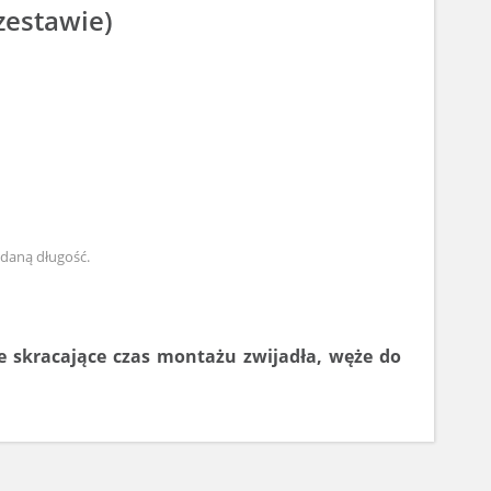
zestawie)
ądaną długość.
 skracające czas montażu zwijadła, węże do