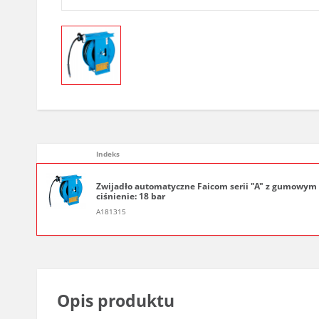
Indeks
Zwijadło automatyczne Faicom serii "A" z gumowym wę
ciśnienie: 18 bar
A181315
Opis produktu