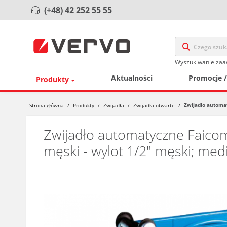
(+48) 42 252 55 55
Wyszukiwanie za
Aktualności
Promocje 
Produkty
Zwijadło automat
Strona główna
/
Produkty
/
Zwijadła
/
Zwijadła otwarte
/
Zwijadło automatyczne Faicom 
męski - wylot 1/2" męski; med