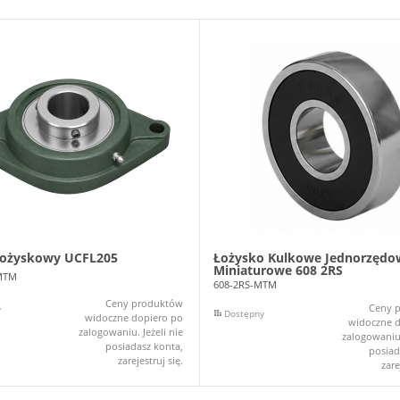
łożyskowy UCFL205
Łożysko Kulkowe Jednorzędo
Miniaturowe 608 2RS
MTM
608-2RS-MTM
Ceny produktów
Ceny 
y
Dostępny
widoczne dopiero po
widoczne d
zalogowaniu. Jeżeli nie
zalogowaniu.
posiadasz konta,
posiad
zarejestruj się.
zare