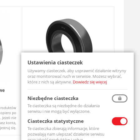
Ustawienia ciasteczek
Używamy ciasteczek, aby usprawnić działanie witryny
oraz monitorować ruch w serwisie. Możesz wybrać,
które z nich są aktywne.
Dowiedz się więcej
we
Łożysko Kulkowe Jednorzędowe 6204
Zespół ł
2RS
UCF206-MT
Niezbędne ciasteczka
6204-2RS-MTM
Te ciasteczka są niezbędne do działania
produktów
Ceny produktów
Na zamówi
Dostępny
serwisu i nie mogą być wyłączone.
opiero po
widoczne dopiero po
 Jeżeli nie
zalogowaniu. Jeżeli nie
Ciasteczka statystyczne
asz konta,
posiadasz konta,
jestruj się.
zarejestruj się.
Te ciasteczka zbierają informacje, które
pozwalają nam ulepszać działanie serwisu
oraz jakość produktów i usług.