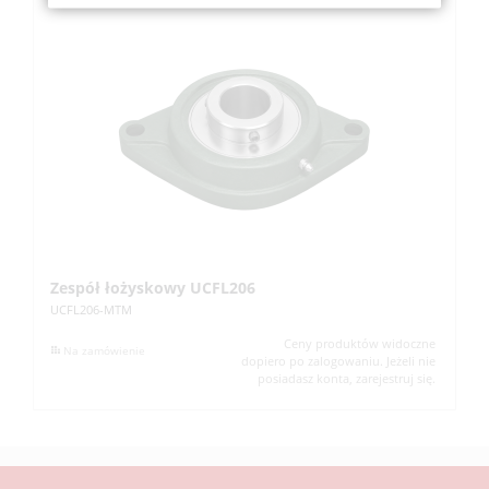
Zespół łożyskowy UCFL206
Z
UCFL206-MTM
UC
Ceny produktów widoczne
Na zamówienie
dopiero po zalogowaniu. Jeżeli nie
posiadasz konta, zarejestruj się.