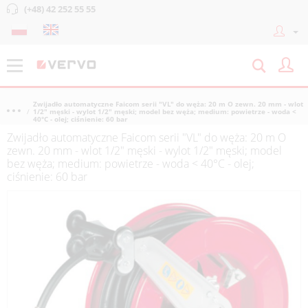
(+48) 42 252 55 55
Zwijadło automatyczne Faicom serii "VL" do węża: 20 m O zewn. 20 mm - wlot
1/2" męski - wylot 1/2" męski; model bez węża; medium: powietrze - woda <
40°C - olej; ciśnienie: 60 bar
Zwijadło automatyczne Faicom serii "VL" do węża: 20 m O
zewn. 20 mm - wlot 1/2" męski - wylot 1/2" męski; model
bez węża; medium: powietrze - woda < 40°C - olej;
ciśnienie: 60 bar