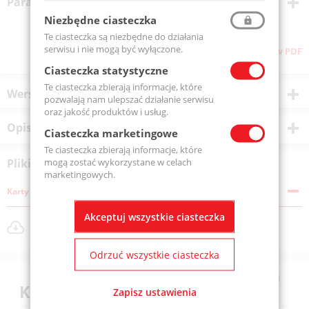
Parametry techniczne
Niezbędne ciasteczka
Te ciasteczka są niezbędne do działania
serwisu i nie mogą być wyłączone.
Pliki do pobrania
Pobierz stronę w PDF
Ciasteczka statystyczne
Te ciasteczka zbierają informacje, które
Wersje produktu
pozwalają nam ulepszać działanie serwisu
oraz jakość produktów i usług.
Opis produktu
Ciasteczka marketingowe
Te ciasteczka zbierają informacje, które
mogą zostać wykorzystane w celach
Pliki do pobrania
marketingowych.
Karty katalogowe
Akceptuj wszystkie ciasteczka
VL601220ST.pdf
Rozmiar pliku: 559 KB
Odrzuć wszystkie ciasteczka
Klienci kupili również
Zapisz ustawienia