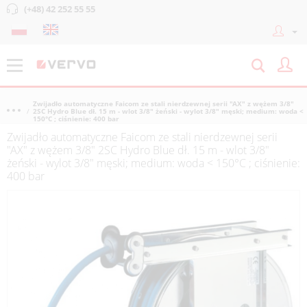
(+48) 42 252 55 55
Zwijadło automatyczne Faicom ze stali nierdzewnej serii "AX" z wężem 3/8"
2SC Hydro Blue dł. 15 m - wlot 3/8" żeński - wylot 3/8" męski; medium: woda <
150°C ; ciśnienie: 400 bar
Zwijadło automatyczne Faicom ze stali nierdzewnej serii
"AX" z wężem 3/8" 2SC Hydro Blue dł. 15 m - wlot 3/8"
żeński - wylot 3/8" męski; medium: woda < 150°C ; ciśnienie:
400 bar