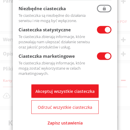
Parametry techniczne
Niezbędne ciasteczka
Te ciasteczka są niezbędne do działania
serwisu i nie mogą być wyłączone.
Pliki do pobrania
Pobierz stronę w PDF
Ciasteczka statystyczne
Te ciasteczka zbierają informacje, które
Wersje produktu
pozwalają nam ulepszać działanie serwisu
oraz jakość produktów i usług.
Opis produktu
Ciasteczka marketingowe
Te ciasteczka zbierają informacje, które
mogą zostać wykorzystane w celach
Pliki do pobrania
marketingowych.
Karty katalogowe
Akceptuj wszystkie ciasteczka
AX4H3815.pdf
Rozmiar pliku: 624 KB
Odrzuć wszystkie ciasteczka
Klienci kupili również
Zapisz ustawienia