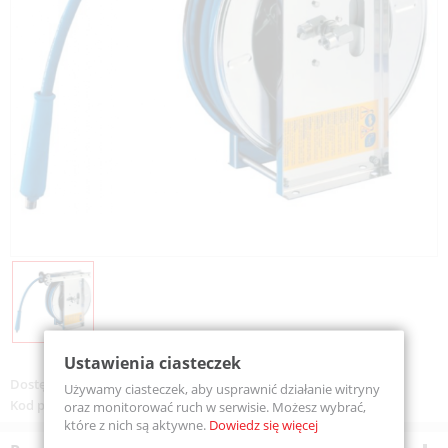
Ustawienia ciasteczek
Dostępność:
Na zamówienie
Używamy ciasteczek, aby usprawnić działanie witryny
Kod produktu:
AX4H3815
oraz monitorować ruch w serwisie. Możesz wybrać,
które z nich są aktywne.
Dowiedz się więcej