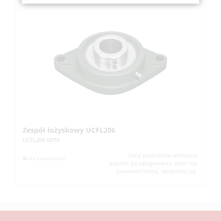
Zespół łożyskowy UCFL206
Z
UCFL206-MTM
UC
Ceny produktów widoczne
Na zamówienie
dopiero po zalogowaniu. Jeżeli nie
posiadasz konta, zarejestruj się.