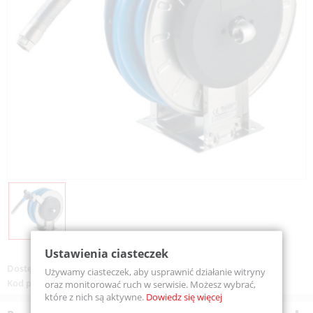
Ustawienia ciasteczek
Dostępność:
Na zamówienie
Używamy ciasteczek, aby usprawnić działanie witryny
Kod produktu:
VGLX205825ST
oraz monitorować ruch w serwisie. Możesz wybrać,
które z nich są aktywne.
Dowiedz się więcej