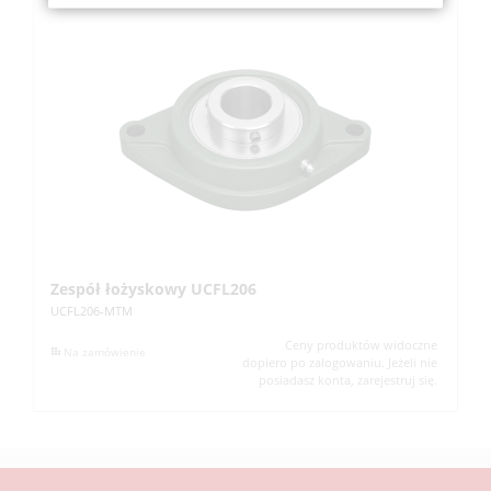
Zespół łożyskowy UCFL206
Z
UCFL206-MTM
UC
Ceny produktów widoczne
Na zamówienie
dopiero po zalogowaniu. Jeżeli nie
posiadasz konta, zarejestruj się.