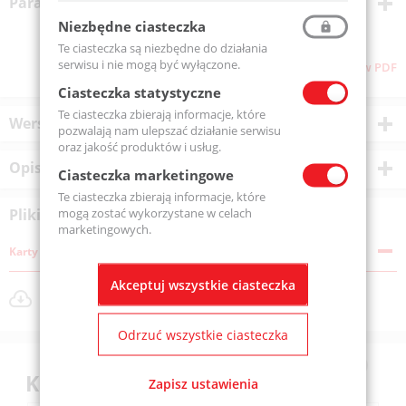
Parametry techniczne
Niezbędne ciasteczka
Te ciasteczka są niezbędne do działania
serwisu i nie mogą być wyłączone.
Pliki do pobrania
Pobierz stronę w PDF
Ciasteczka statystyczne
Te ciasteczka zbierają informacje, które
Wersje produktu
pozwalają nam ulepszać działanie serwisu
oraz jakość produktów i usług.
Opis produktu
Ciasteczka marketingowe
Te ciasteczka zbierają informacje, które
mogą zostać wykorzystane w celach
Pliki do pobrania
marketingowych.
Karty katalogowe
Akceptuj wszystkie ciasteczka
VGLX205825ST.pdf
Rozmiar pliku: 597 KB
Odrzuć wszystkie ciasteczka
Klienci kupili również
Zapisz ustawienia