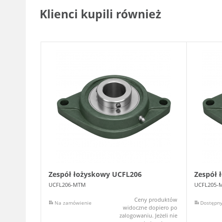
Klienci kupili również
Zespół łożyskowy UCFL206
Zespół 
UCFL206-MTM
UCFL205-
Ceny produktów
Na zamówienie
Dostępn
widoczne dopiero po
zalogowaniu. Jeżeli nie