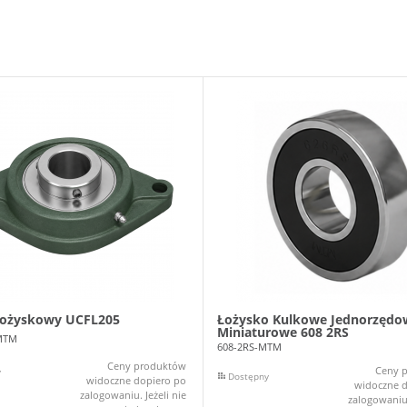
łożyskowy UCFL205
Łożysko Kulkowe Jednorzędo
Miniaturowe 608 2RS
MTM
608-2RS-MTM
Ceny produktów
Ceny 
y
Dostępny
widoczne dopiero po
widoczne d
zalogowaniu. Jeżeli nie
zalogowaniu.