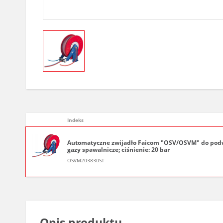
Indeks
Automatyczne zwijadło Faicom "OSV/OSVM" do podwó
gazy spawalnicze; ciśnienie: 20 bar
OSVM203830ST
Opis produktu