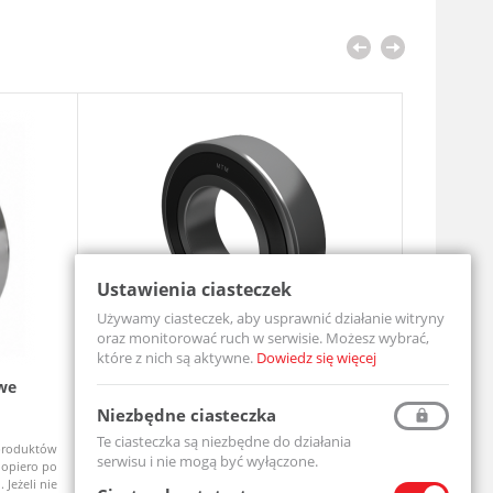
Ustawienia ciasteczek
Używamy ciasteczek, aby usprawnić działanie witryny
oraz monitorować ruch w serwisie. Możesz wybrać,
które z nich są aktywne.
Dowiedz się więcej
we
Łożysko Kulkowe Jednorzędowe 6204
Zespół ł
2RS
UCF206-MT
Niezbędne ciasteczka
6204-2RS-MTM
Te ciasteczka są niezbędne do działania
produktów
Ceny produktów
Na zamówi
Dostępny
serwisu i nie mogą być wyłączone.
opiero po
widoczne dopiero po
 Jeżeli nie
zalogowaniu. Jeżeli nie