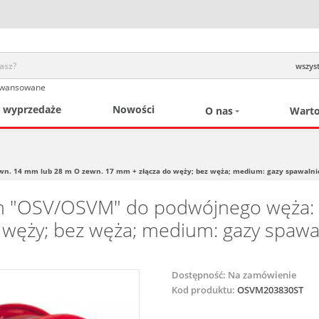
wszyst
awansowane
/ wyprzedaże
Nowości
O nas
Warto
. 14 mm lub 28 m O zewn. 17 mm + złącza do węży; bez węża; medium: gazy spawalnicze
om "OSV/OSVM" do podwójnego węża:
węży; bez węża; medium: gazy spawaln
Dostępność:
Na zamówienie
Kod produktu:
OSVM203830ST