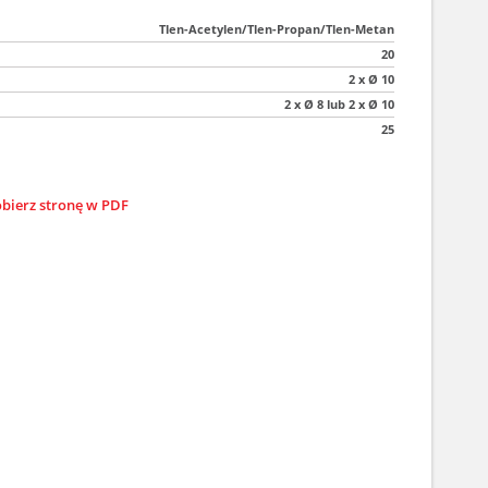
Tlen-Acetylen/Tlen-Propan/Tlen-Metan
20
2 x Ø 10
2 x Ø 8 lub 2 x Ø 10
25
bierz stronę w PDF