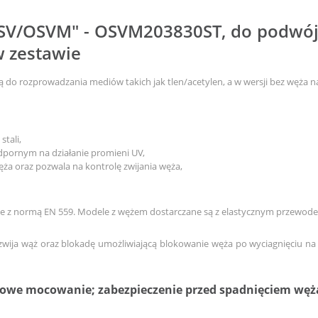
OSV/OSVM" - OSVM203830ST, do podwój
w zestawie
do rozprowadzania mediów takich jak tlen/acetylen, a w wersji bez węża 
tali,
pornym na działanie promieni UV,
a oraz pozwala na kontrolę zwijania węża,
e z normą EN 559. Modele z wężem dostarczane są z elastycznym przewode
 zwija wąż oraz blokadę umożliwiającą blokowanie węża po wyciagnięciu 
owe mocowanie; zabezpieczenie przed spadnięciem węża 