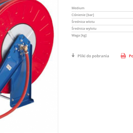
Medium
Ciśnienie [bar]
Średnica wlotu
Średnica wylotu
Waga [kg]
Pliki do pobrania
Po