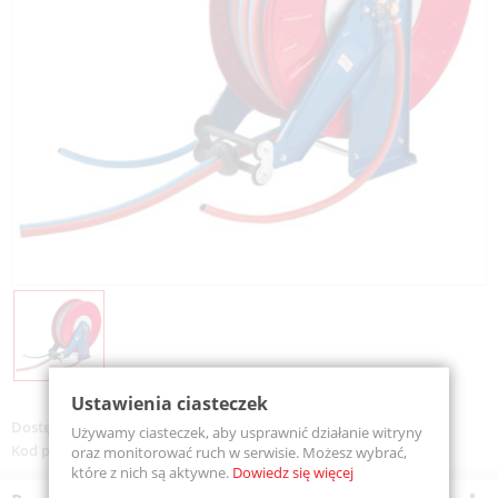
Ustawienia ciasteczek
Dostępność:
Na zamówienie
Używamy ciasteczek, aby usprawnić działanie witryny
Kod produktu:
OSVM201028
oraz monitorować ruch w serwisie. Możesz wybrać,
które z nich są aktywne.
Dowiedz się więcej