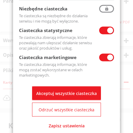
Parametry techniczne
Niezbędne ciasteczka
Te ciasteczka są niezbędne do działania
serwisu i nie mogą być wyłączone.
Pliki do pobrania
Pobierz stronę w PDF
Ciasteczka statystyczne
Te ciasteczka zbierają informacje, które
Wersje produktu
pozwalają nam ulepszać działanie serwisu
oraz jakość produktów i usług.
Opis produktu
Ciasteczka marketingowe
Te ciasteczka zbierają informacje, które
mogą zostać wykorzystane w celach
Pliki do pobrania
marketingowych.
Karty katalogowe
Akceptuj wszystkie ciasteczka
OSVM201028.pdf
Rozmiar pliku: 572 KB
Odrzuć wszystkie ciasteczka
Klienci kupili również
Zapisz ustawienia