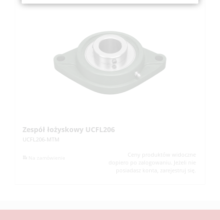
Zespół łożyskowy UCFL206
Z
UCFL206-MTM
UC
Ceny produktów widoczne
Na zamówienie
dopiero po zalogowaniu. Jeżeli nie
posiadasz konta, zarejestruj się.