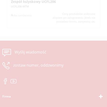
Zespół łożyskowy UCFL206
Z
UCFL206-MTM
UC
Ceny produktów widoczne
Na zamówienie
dopiero po zalogowaniu. Jeżeli nie
posiadasz konta, zarejestruj się.
Wyślij wiadomość
zostaw numer, oddzwonimy
Firma