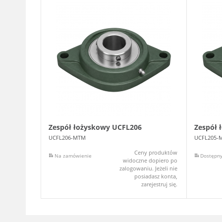
Zespół łożyskowy UCFL206
Zespół 
UCFL206-MTM
UCFL205-
Ceny produktów
Na zamówienie
Dostępn
widoczne dopiero po
zalogowaniu. Jeżeli nie
posiadasz konta,
zarejestruj się.