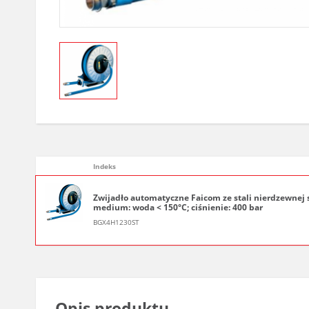
Indeks
Zwijadło automatyczne Faicom ze stali nierdzewnej s
medium: woda < 150°C; ciśnienie: 400 bar
BGX4H1230ST
Opis produktu