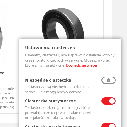
Ustawienia ciasteczek
Używamy ciasteczek, aby usprawnić działanie witryny
oraz monitorować ruch w serwisie. Możesz wybrać,
które z nich są aktywne.
Dowiedz się więcej
we
Łożysko Kulkowe Jednorzędowe 6204
Zespół ł
2RS
UCF206-MT
Niezbędne ciasteczka
6204-2RS-MTM
Te ciasteczka są niezbędne do działania
produktów
Ceny produktów
Na zamówi
Dostępny
serwisu i nie mogą być wyłączone.
opiero po
widoczne dopiero po
 Jeżeli nie
zalogowaniu. Jeżeli nie
Ciasteczka statystyczne
asz konta,
posiadasz konta,
jestruj się.
zarejestruj się.
Te ciasteczka zbierają informacje, które
pozwalają nam ulepszać działanie serwisu
oraz jakość produktów i usług.
Ciasteczka marketingowe