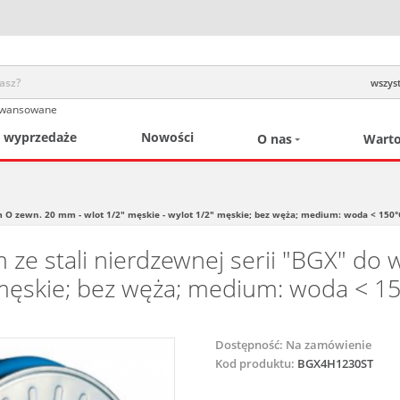
wszyst
awansowane
/ wyprzedaże
Nowości
O nas
Warto
m O zewn. 20 mm - wlot 1/2" męskie - wylot 1/2" męskie; bez węża; medium: woda < 150°C
 ze stali nierdzewnej serii "BGX" do
 męskie; bez węża; medium: woda < 150
Dostępność:
Na zamówienie
Kod produktu:
BGX4H1230ST