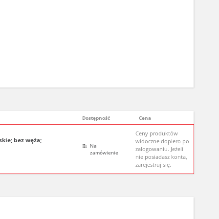
Dostępność
Cena
Ceny produktów
kie; bez węża;
widoczne dopiero po
Na
zalogowaniu. Jeżeli
zamówienie
nie posiadasz konta,
zarejestruj się.