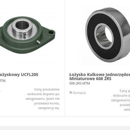
łożyskowy UCFL205
Łożysko Kulkowe Jednorzędo
Miniaturowe 608 2RS
MTM
608-2RS-MTM
Ceny produktów
Ceny 
y
Dostępny
widoczne dopiero po
widoczne d
zalogowaniu. Jeżeli nie
zalogowaniu.
posiadasz konta,
posiad
zarejestruj się.
zare