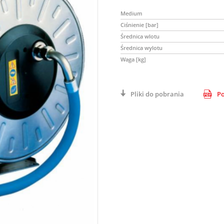
Medium
Ciśnienie [bar]
Średnica wlotu
Średnica wylotu
Waga [kg]
Pliki do pobrania
Po