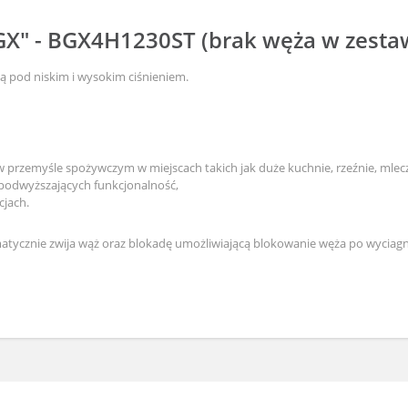
GX" - BGX4H1230ST (brak węża w zesta
cą pod niskim i wysokim ciśnieniem.
 w przemyśle spożywczym w miejscach takich jak duże kuchnie, rzeźnie, ml
i podwyższających funkcjonalność,
cjach.
tycznie zwija wąż oraz blokadę umożliwiającą blokowanie węża po wyciagni