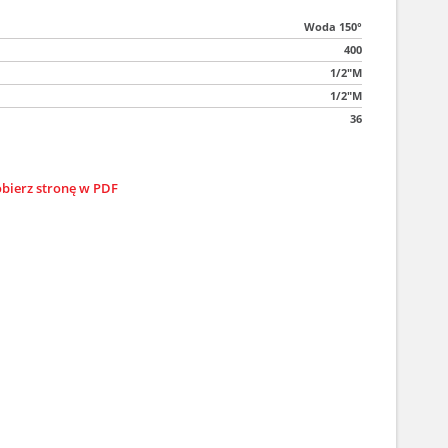
Woda 150°
400
1/2"M
1/2"M
36
bierz stronę w PDF