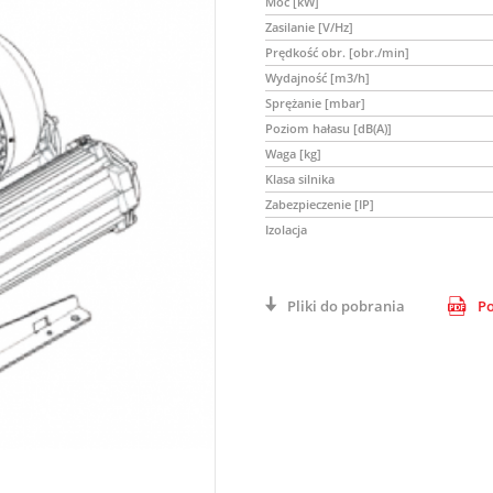
Moc [kW]
Zasilanie [V/Hz]
Prędkość obr. [obr./min]
Wydajność [m3/h]
Sprężanie [mbar]
Poziom hałasu [dB(A)]
Waga [kg]
Klasa silnika
Zabezpieczenie [IP]
Izolacja
Pliki do pobrania
Po