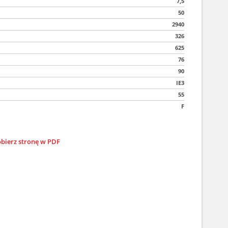
7,5
50
2940
326
625
76
90
IE3
55
F
bierz stronę w PDF