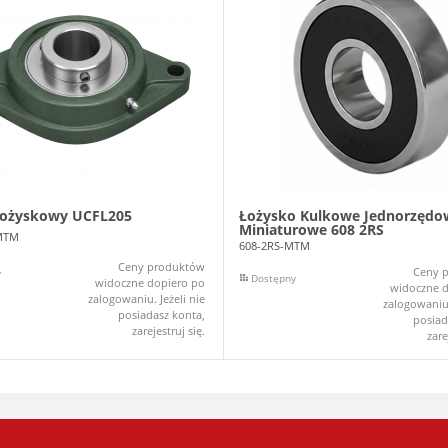
łożyskowy UCFL205
Łożysko Kulkowe Jednorzędo
Miniaturowe 608 2RS
MTM
608-2RS-MTM
Ceny produktów
Ceny 
y
Dostępny
widoczne dopiero po
widoczne d
zalogowaniu. Jeżeli nie
zalogowaniu.
posiadasz konta,
posiad
zarejestruj się.
zare