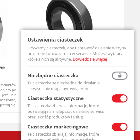
Ustawienia ciasteczek
Używamy ciasteczek, aby usprawnić działanie witryny
oraz monitorować ruch w serwisie. Możesz wybrać,
które z nich są aktywne.
Dowiedz się więcej
we
Łożysko Kulkowe Jednorzędowe 6204
Zespół ł
2RS
UCF206-MT
Niezbędne ciasteczka
6204-2RS-MTM
Te ciasteczka są niezbędne do działania
produktów
Ceny produktów
Dostępny
Dostępny
serwisu i nie mogą być wyłączone.
opiero po
widoczne dopiero po
 Jeżeli nie
zalogowaniu. Jeżeli nie
Ciasteczka statystyczne
asz konta,
posiadasz konta,
jestruj się.
zarejestruj się.
Te ciasteczka zbierają informacje, które
pozwalają nam ulepszać działanie serwisu
oraz jakość produktów i usług.
Ciasteczka marketingowe
Te ciasteczka zbierają informacje, które
mogą zostać wykorzystane w celach