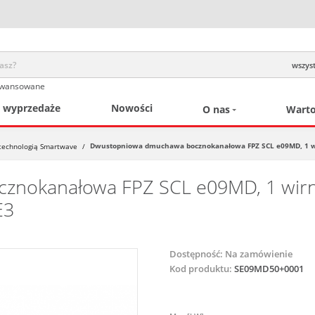
wszyst
awansowane
/ wyprzedaże
Nowości
O nas
Warto
Dwustopniowa dmuchawa bocznokanałowa FPZ SCL e09MD, 1 wirnik
echnologią Smartwave
/
okanałowa FPZ SCL e09MD, 1 wirnik
E3
Dostępność:
Na zamówienie
Kod produktu:
SE09MD50+0001