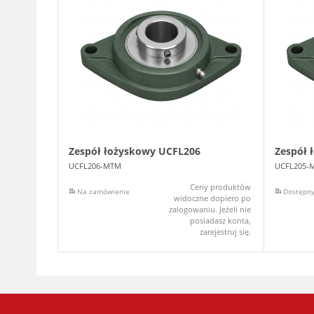
Zespół łożyskowy UCFL206
Zespół 
UCFL206-MTM
UCFL205-
Ceny produktów
Na zamówienie
Dostępn
widoczne dopiero po
zalogowaniu. Jeżeli nie
posiadasz konta,
zarejestruj się.