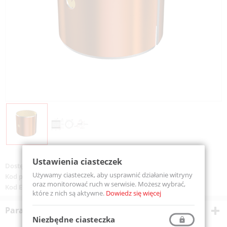
Ustawienia ciasteczek
Dostępność:
Dostępny
Używamy ciasteczek, aby usprawnić działanie witryny
Kod produktu:
TUP2/35X50-MTM
oraz monitorować ruch w serwisie. Możesz wybrać,
Kod EAN:
5907772140703
które z nich są aktywne.
Dowiedz się więcej
Parametry techniczne
Niezbędne ciasteczka