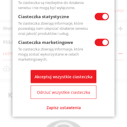
Te ciasteczka są niezbędne do działania
serwisu i nie mogą być wyłączone.
Pliki do pobrania
Pobierz stronę w PDF
Ciasteczka statystyczne
Te ciasteczka zbierają informacje, które
Wersje produktu
pozwalają nam ulepszać działanie serwisu
oraz jakość produktów i usług.
Pliki do pobrania
Ciasteczka marketingowe
Te ciasteczka zbierają informacje, które
ŁOŻYSKA
mogą zostać wykorzystane w celach
marketingowych.
TUP2.pdf
Rozmiar pliku: 427 KB
Akceptuj wszystkie ciasteczka
Odrzuć wszystkie ciasteczka
Klienci kupili również
Zapisz ustawienia