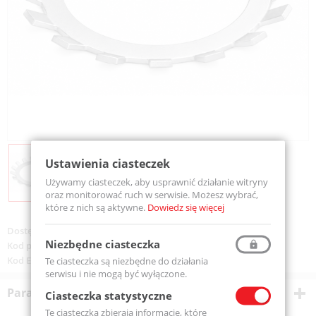
Ustawienia ciasteczek
Używamy ciasteczek, aby usprawnić działanie witryny
oraz monitorować ruch w serwisie. Możesz wybrać,
które z nich są aktywne.
Dowiedz się więcej
Dostępność:
Dostępny
Niezbędne ciasteczka
Kod produktu:
MB04-MTM
Kod EAN:
5907772125052
Te ciasteczka są niezbędne do działania
serwisu i nie mogą być wyłączone.
Parametry techniczne
Ciasteczka statystyczne
Te ciasteczka zbierają informacje, które