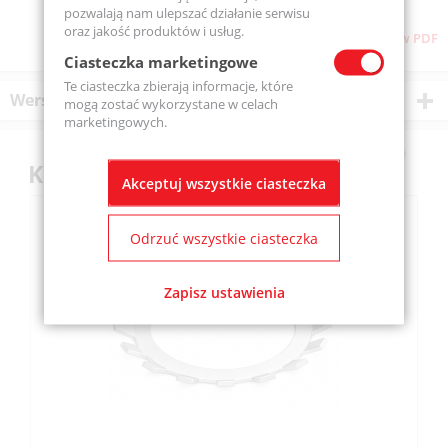
pozwalają nam ulepszać działanie serwisu
oraz jakość produktów i usług.
Pobierz stronę w PDF
Ciasteczka marketingowe
Te ciasteczka zbierają informacje, które
Wersje produktu
mogą zostać wykorzystane w celach
marketingowych.
Klienci kupili również
Akceptuj wszystkie ciasteczka
Odrzuć wszystkie ciasteczka
Zapisz ustawienia