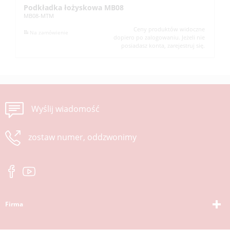
Podkładka łożyskowa MB08
N
MB08-MTM
KM
Ceny produktów widoczne
Na zamówienie
dopiero po zalogowaniu. Jeżeli nie
posiadasz konta, zarejestruj się.
Wyślij wiadomość
zostaw numer, oddzwonimy
Firma