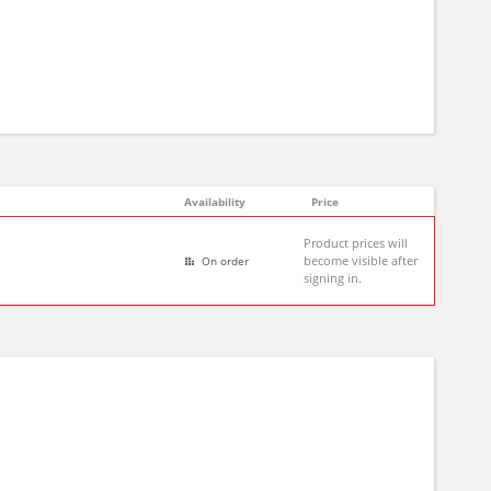
Availability
Price
Product prices will
become visible after
On order
signing in.