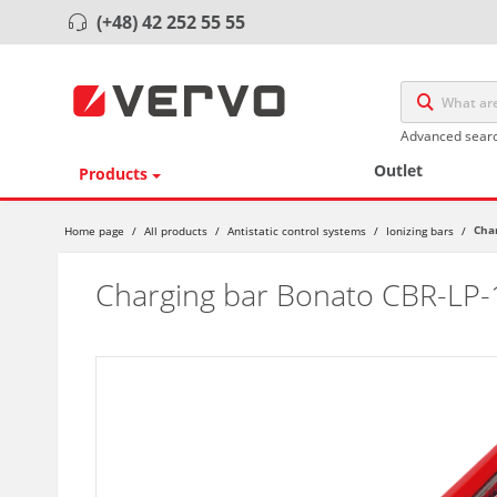
(+48) 42 252 55 55
Advanced sear
Outlet
Products
Cha
Home page
/
All products
/
Antistatic control systems
/
Ionizing bars
/
Charging bar Bonato CBR-LP-