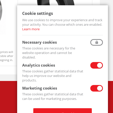
Cookie settings
We use cookies to improve your experience and track
your activity. You can choose which ones are enabled.
Learn more
Ball Bearing 6204 2RS
Pillow Bl
Necessary cookies
6204-2RS-MTM
UCF206-MT
These cookies are necessary for the
prices will
Product prices will
website operation and cannot be
Available
On order
ible after
become visible after
disabled.
signing in.
signing in.
Analytics cookies
These cookies gather statistical data that
help us improve our website and
products.
Marketing cookies
Company
These cookies gather statistical data that
Privacy policy
can be used for marketing purposes.