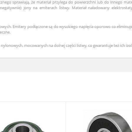
nego sprawiają, że materiał przylega do powierzchni lub do innego mate
egatywnie) jony na emiterach listwy. Materiał naładowany elektrostaty
łowych. Emitery podłączone są do wysokiego napięcia oporowo co eliminuj
eczne.
ylonowych, mocowanych na dolnej części listwy, co gwarantuje też ich iz