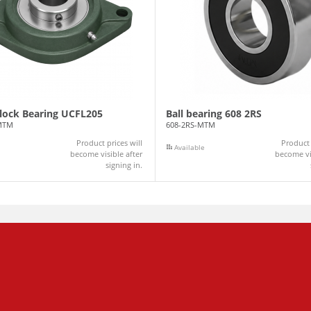
Block Bearing UCFL205
Ball bearing 608 2RS
MTM
608-2RS-MTM
Product prices will
Product 
Available
become visible after
become vis
signing in.