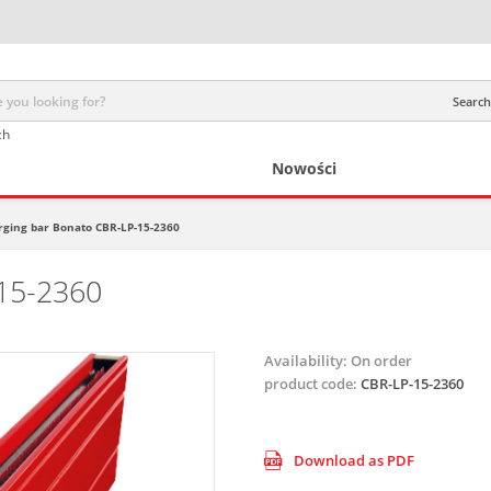
Search 
ch
Nowości
rging bar Bonato CBR-LP-15-2360
15-2360
Availability:
On order
product code:
CBR-LP-15-2360
Download as PDF