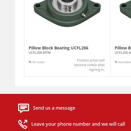
Pillow Block Bearing UCFL206
Pillow 
UCFL206-MTM
UCFL205-
Product prices will
On order
Available
become visible after
signing in.
Send us a message
Leave your phone number and we will call