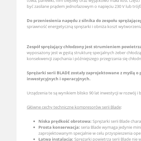
towa, panewki, film olejowy oraz wyjątkowo mała ilość części
być zasilane prądem jednofazowym o napięciu 230 V lub trój
Do przeniesienia napędu z silnika do zespołu sprężając
sprawność energetyczną sprężarki i obniża koszt wytworzen
Zespół sprężający chłodzony jest strumieniem powietrz
wyposażony jest w gęstą strukturę specjalnych żeber chłod
konsekwencji zapchania i późniejszego przegrzania się chłodn
Sprężarki serii BLADE zostały zaprojektowane z myślą o
inwestycyjnych i operacyjnych.
Urządzenia te są wynikiem blisko 90 lat inwestycji w rozwój
Główne cechy techniczne kompresorów serii Blade
:
Niska prędkość obrotowa:
Sprężarki serii Blade char
Prosta konserwacja:
seria Blade wymaga jedynie min
zaprojektowanym specjalnie w celu przyspieszenia oper
Łatwa instalacja:
Sprężarki powietrza serii Blade nie