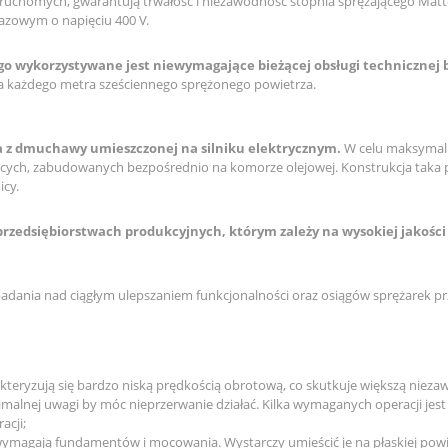
 ruchomych, gwarantują trwałość i nie­zawodność stopnia sprężającego Mattei
fazowym o napięciu 400 V.
ego wykorzystywane jest niewymagające bieżącej obsługi technicznej 
ia każdego metra sześciennego sprężonego powietrza.
a z dmuchawy umieszczonej na silniku elektrycznym.
W celu maksymaliz
zących, zabudowanych bezpośrednio na komorze olejowej. Konstrukcja taka
icy.
 przedsiębiorstwach produkcyjnych, którym zależy na wysokiej jakoś
 i badania nad ciągłym ulepszaniem funkcjonalności oraz osiągów sprężarek 
akteryzują się bardzo niską prędkością obrotową, co skutkuje większą niezaw
imalnej uwagi by móc nieprzerwanie działać. Kilka wymaganych operacji je
acji;
 wymagają fundamentów i mocowania. Wystarczy umieścić je na płaskiej powi