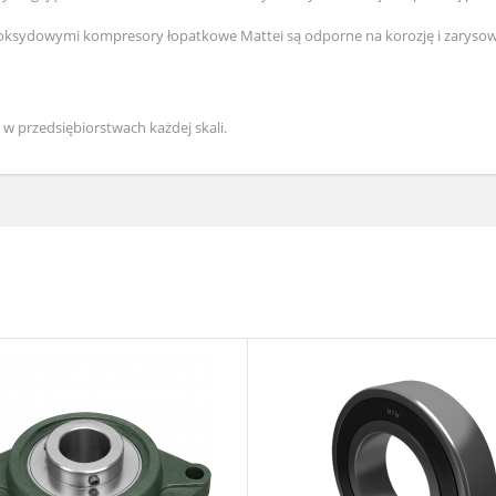
sydowymi kompresory łopatkowe Mattei są odporne na korozję i zarysowani
w przedsiębiorstwach każdej skali.