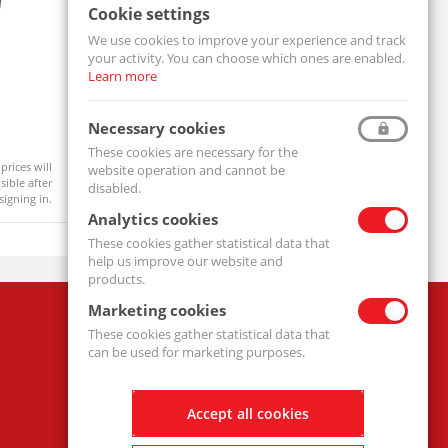
Cookie settings
We use cookies to improve your experience and track
your activity. You can choose which ones are enabled.
Learn more
Ball bearing 608 2RS
Pillow Bl
Necessary cookies
608-2RS-MTM
UCF206-MT
These cookies are necessary for the
prices will
Product prices will
website operation and cannot be
Available
Available
ible after
become visible after
disabled.
signing in.
signing in.
Analytics cookies
These cookies gather statistical data that
help us improve our website and
products.
Marketing cookies
Company
These cookies gather statistical data that
Privacy policy
can be used for marketing purposes.
Accept all cookies