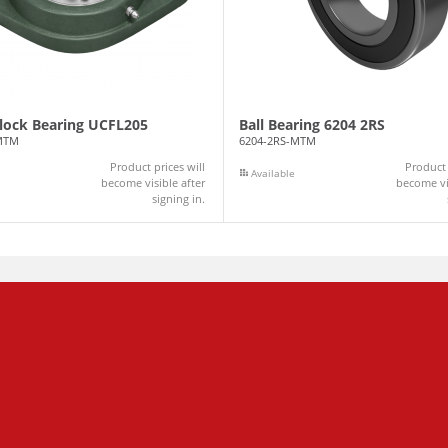
Block Bearing UCFL205
Ball Bearing 6204 2RS
MTM
6204-2RS-MTM
Product prices will
Product 
Available
become visible after
become vis
signing in.