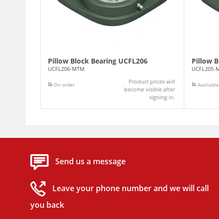
Pillow Block Bearing UCFL206
Pillow 
UCFL206-MTM
UCFL205-
Product prices will
On order
Available
become visible after
signing in.
Send us a message
Leave your phone number and we will call
you back