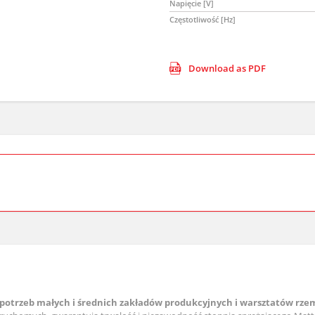
Napięcie [V]
Częstotliwość [Hz]
Download as PDF
a potrzeb małych i średnich zakładów produkcyjnych i warsztatów rze