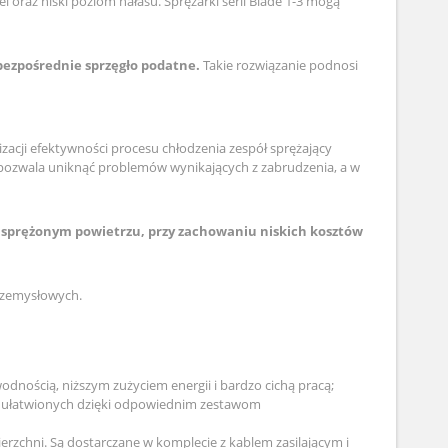
 oraz niski poziom hałasu. Sprężarki serii Blade 1-3 mogą
bezpośrednie sprzęgło podatne.
Takie rozwiązanie podnosi
acji efektywności procesu chłodzenia zespół sprężający
 pozwala uniknąć problemów wynikających z zabrudzenia, a w
ci sprężonym powietrzu, przy zachowaniu niskich kosztów
przemysłowych.
odnością, niższym zużyciem energii i bardzo cichą pracą;
st ułatwionych dzięki odpowiednim zestawom
erzchni. Są dostarczane w komplecie z kablem zasilającym i