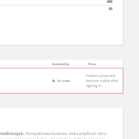
400
50
Availability
Price
Product prices will
become visible after
On order
signing in.
mieślniczych.
Kompaktowa budowa, niska prędkość obro­