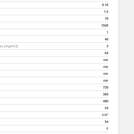
0.16
1.5
10
1500
1
40
rzu [mg/m3]
3
64
nie
nie
nie
nie
720
360
480
54
1/4"
54
F