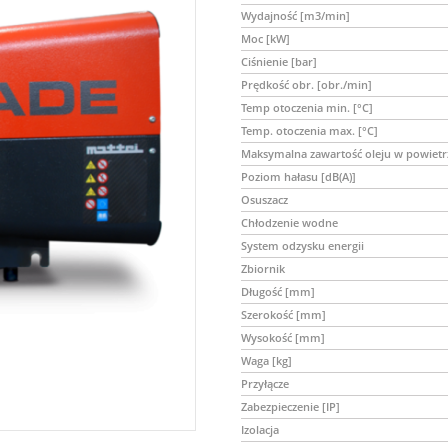
Wydajność [m3/min]
Moc [kW]
Ciśnienie [bar]
Prędkość obr. [obr./min]
Temp otoczenia min. [°C]
Temp. otoczenia max. [°C]
Maksymalna zawartość oleju w powiet
Poziom hałasu [dB(A)]
Osuszacz
Chłodzenie wodne
System odzysku energii
Zbiornik
Długość [mm]
Szerokość [mm]
Wysokość [mm]
Waga [kg]
Przyłącze
Zabezpieczenie [IP]
Izolacja